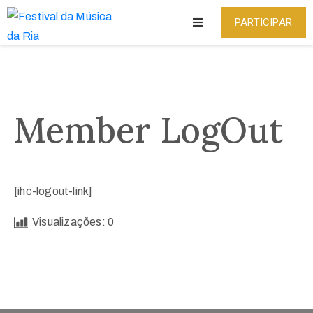
PARTICIPAR
Início
Regulamento
Member LogOut
Patrocinadores
Músicas
Selecionadas
[ihc-logout-link]
Notícias
Visualizações:
0
Contatos