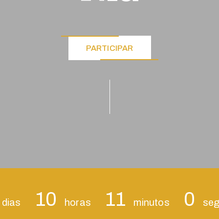
PARTICIPAR
10
10
59
dias
horas
minutos
s