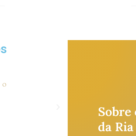
es
Sobre 
da Ria