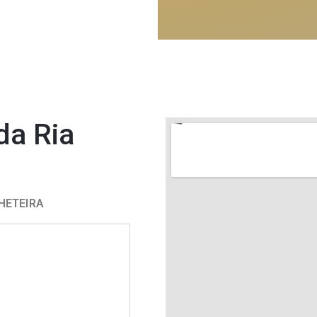
da Ria
HETEIRA